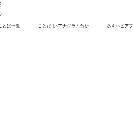
U
ことば一覧
ことだま×アナグラム分析
あすハピア