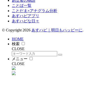
創立者の物語
ことば一覧
ことだま×アナグラム分析
あすハピアプリ
あすハピな日々
© Copyright 2026
あすハピ｜明日もハッピーに
.
HOME
検索
CLOSE
メニュー
CLOSE
えふさん
プロフィール情報
システム開発・建築会社の代表。 24歳で起業し、27歳