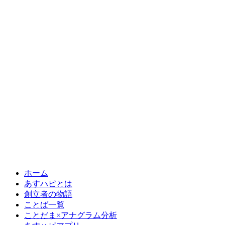
プロフィール情報
システム開発・建築会社の代表。 24歳で起業し、27歳で代
表を友人に譲り、29歳まで答えが見つからなかった。法人化
して借金して、撤退した。一番きつかったのは「家族に顔向
けできない」という感覚だった。 そんな中、4人の言葉に救
われた。斎藤一人さん、小林正観さん、ひすいこたろうさ
ん、櫻庭 露樹さん。考え方を変えること、体から整えるこ
と、ありがとうを口にすること、「絶対できる」と信じるこ
と。 あすハピは、今日しんどい人が少し息できる場所。
「それでいい」から始まり、「明日もハッピーに」へ歩く場
所です。あの頃の自分と同じ場所にいる人の隣に、静かに立
ち続けたい。
ホーム
あすハピとは
創立者の物語
ことば一覧
ことだま×アナグラム分析